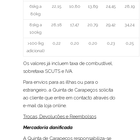
61kg a
22,15
10,80
13,89
24,45
28,19
80kg
81kg a
28,18
17,47
20,79
29,42
34,24
100kg
>100 (kg
0,22
0,20
0,20
0,23
0,25
adicional)
Os valores já incluem taxa de combustível,
sobretaxa SCUTS e IVA.
Para envios para as iIlhas ou para o
estrangeiro, a Quinta de Carapeços solicita
ao cliente que entre em contacto através do
e-mail da loja online.
Trocas, Devoluções e Reembolsos
Mercadoria danificada
A Quinta de Carapeços responsabiliza-se