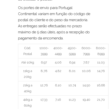
Os portes de envio para Portugal
Continental variam em função do código de
postal do cliente e do peso da mercadoria.
As entregas serão efectuadas no prazo
máximo de 5 dias úteis, após a recepção do
pagamento da encomenda.
Cód.
1000-
4000-
4500-
6000-
8000-
Postal
3999
4499
5999
7999
8999
Até 10kg
6,97
4,06
6,94
7,87
11,03
11kg a
8,78
4,82
8,01
10,06
14,76
20kg
21kg a
12,76
6,10
10,74
14,50
16,68
40kg
41kg a
17,33
7,16
11,23
19,40
21,70
60kg