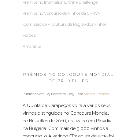
Prémios no International Wine Challenge
Prémios no Concurso de Vinhos da CVRVV
(Comissão de Viticultura da Região dos Vinhos
Verdes)
Amarante
PRÉMIOS NO CONCOURS MONDIAL
DE BRUXELLES
Publicado em
23 Fevereiro, 2015
em
Vinhos
,
Prémios
A Quinta de Carapeços volta a ver os seus
vinhos distinguidos no Concours Mondial
de Bruxelles de 2016, realizado em Plovdiv
na Bulgária. Com mais de 9.000 vinhos a
concurso, o Alvarinho/Trajadura de 2015 foi