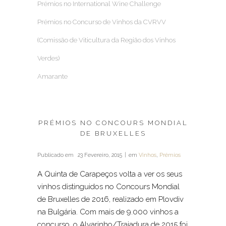
Prémios no International Wine Challenge
Prémios no Concurso de Vinhos da CVRVV
(Comissão de Viticultura da Região dos Vinhos
Verdes)
Amarante
PRÉMIOS NO CONCOURS MONDIAL
DE BRUXELLES
Publicado em
23 Fevereiro, 2015
em
Vinhos
,
Prémios
A Quinta de Carapeços volta a ver os seus
vinhos distinguidos no Concours Mondial
de Bruxelles de 2016, realizado em Plovdiv
na Bulgária. Com mais de 9.000 vinhos a
concurso, o Alvarinho/Trajadura de 2015 foi